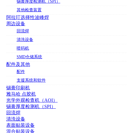
锡膏厚度检测机（SPI）
其他检查装置
阿拉玎选择性波峰焊
周边设备
回流焊
清洗设备
喷码机
SMD仓储系统
配件及其他
配件
支援系统和软件
锡膏印刷机
雅马哈 点胶机
光学外观检查机（AOI）
锡膏厚度检测机（SPI）
回流焊
清洗设备
表面贴装设备
混合贴装设备