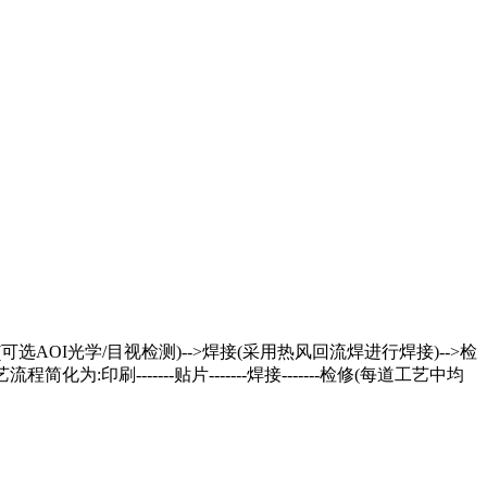
可选AOI光学/目视检测)-->焊接(采用热风回流焊进行焊接)-->检
印刷-------贴片-------焊接-------检修(每道工艺中均