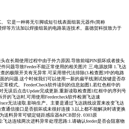
术和工艺。 它是一种将无引脚或短引线表面组装元器件(简称
过回流焊或浸焊等方法加以焊接组装的电路装连技术。嘉德贺科技致力于
因:通信接头在长期使用过程中由于外力原因.导致前端PIN损坏或者接头
件问题导致Feeder不能正常使用的相关图片 三.电源故障 1.飞达
.检查的极限开关有无异常.可采用替代法排除(3.检查图3中的电路
方面的问题.这个时候我们可以使用一新的扁平线测试按键是否存
。 FeederCheck软件读到的信息如图1.若红色框中的
对无误后点击Update完成更新.重新读取检查图1红框中的序列号
达时,可用使用Feedercheck软件检测飞达速
TTrace无法读取.影响生产。主要是通过飞达跳线设置来改变飞达
.检查通信接口是否损坏或未很好连接 3.以上都不能解决时请更换
常为送料异常可锁定链距感应器&PCB部分. 0303原
903原因:飞达连续两次进料异常处理思路:1.请确认feeder是否会阻塞物