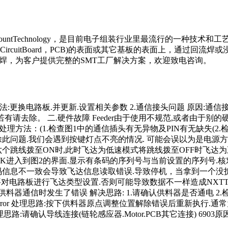
eMountTechnology，是目前电子组装行业里最流行的一种技
tedCircuitBoard，PCB)的表面或其它基板的表面上，通
流焊，为客户提供完整的SMT工厂解决方案，欢迎致电咨询。
路.处理方法:更换电路板.并更新.设置相关参数 2.通信接头问题 原
请去除。 二.硬件故障 Feeder由于使用不规范,或者由于别的硬
 处理方法：(1.检查图1中的通信插头有无异物及PIN有无缺失(2
此问题.我们会遇到按键灯点不亮的情况. 可能会误以为是电源
线拨至ON时,此时飞达为低速模式将跳线拨至OFF时飞达为正常模式
点击OK进入到图2的界面.显示有条码的序列号与当前设置的序列号.核
息不一致会导致飞达信息读取错误.导致停机，当拿到一个没拆开的飞
板后需要对电路板进行飞达类型设置.否则可能导致数据不一样造成NX
料器通信时发生了错误 解决思路: 1.请确认供料器是否通电 2
enderror 处理思路:按下供料器原点调整位置解除错误后重新执行.通
了超时) 处理思路:请确认导线连接(链轮感应器.Motor.PCB其它连接) 6