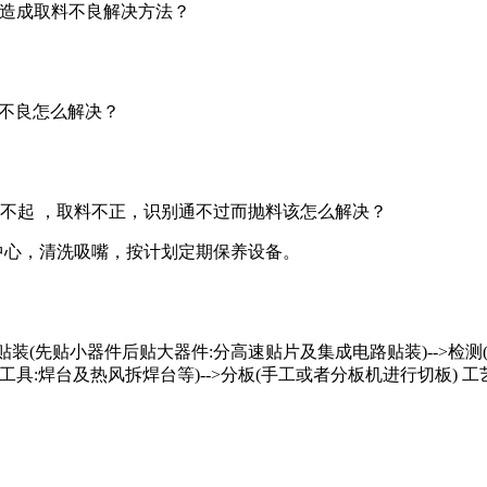
变短造成取料不良解决方法？
料不良怎么解决？
不起 ，取料不正，识别通不过而抛料该怎么解决？
E中心，清洗吸嘴，按计划定期保养设备。
->贴装(先贴小器件后贴大器件:分高速贴片及集成电路贴装)-->检测(
焊台及热风拆焊台等)-->分板(手工或者分板机进行切板) 工艺流程简化为: