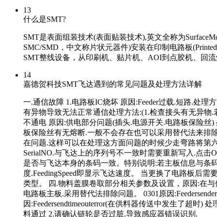
13
什么是SMT?
SMT是表面组装技术(表面贴装技术),英文全称为Surfac
SMC/SMD，中文称片状元器件)安装在印制电路板(Prin
SMT整线设备，从印刷机、贴片机、AOI到点胶机、回
14
嘉德贺科技SMT飞达遇到的常见问题及处理方法详解
一.通信故障 1.电路板IC烧坏 原因:Feeder过载.短
有异物导致无法正常通信处理方法:(1.检查接头有无异物.若有
不通电 原因:供电部分问题(插头.电源开关.电路板保险丝)
板保险丝有无熔断.一般不会存在也可以采用替代法来排除
在问题.这样可以在处理这方面问题的时候少走弯路将第六个跳
SerialNO.与飞达上的序列号不一致时需要重新写入.
是否与飞达本身的条码一致。特别说明:若主板信息与条码信
度.FeedingSpeed即显示飞达速度。 当更换了电路
类型。 四.物料盖膜卷取部分相关参数及设置，原因:在与供
电路板主板.采用替代法排除问题。 0301原因:Feeders
因:Feedersendtimeouterror(在供料器传送中发生
料通过 2.请确认链轮是否过脏.导致感应器错误识别.